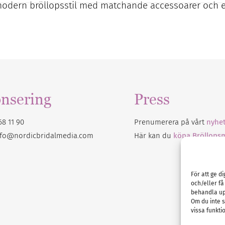
odern bröllopsstil med matchande accessoarer och 
nsering
Press
68 11 90
Prenumerera på vårt
nyhet
nfo@nordicbridalmedia.com
Här kan du
köpa Bröllops
För att ge d
och/eller få
behandla up
Om du inte s
vissa funkti