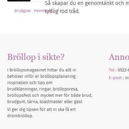
Så skapar du en genomtänkt och m
/
tydlig röd tråd.
Brudgum
Herrmode
Bröllop i sikte?
Anno
I Bröllopsmagasinet hittar du allt ni
Tel :
0522-
behöver inför er bröllopsplanering:
E-post :
i
inspiration och tips om
brudklänningar, ringar, bröllopsresa,
bröllopsfest och mycket mer för både brud,
brudgum, tärna, toastmaster eller gäst.
Vi ger dig tipsen för att ni ska få ert
drömbröllop.