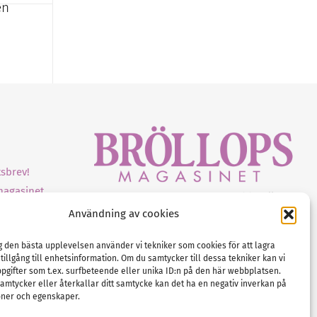
en
sbrev!
magasinet
Gustaf Mattssons väg 2, 451 50 Uddevalla
Användning av cookies
Tel :
0522-68 11 90
E-post:
info@nordicbridalmedia.com
ig den bästa upplevelsen använder vi tekniker som cookies för att lagra
Nordic Bridal Media
 tillgång till enhetsinformation. Om du samtycker till dessa tekniker kan vi
(c) All rights reserved.
pgifter som t.ex. surfbeteende eller unika ID:n på den här webbplatsen.
amtycker eller återkallar ditt samtycke kan det ha en negativ inverkan på
Org.nr: SE 5171000119
oner och egenskaper.