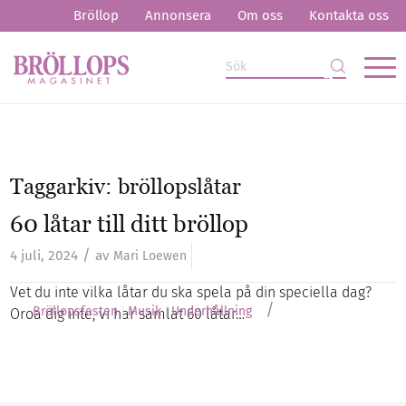
Bröllop
Annonsera
Om oss
Kontakta oss
Taggarkiv:
bröllopslåtar
60 låtar till ditt bröllop
/
4 juli, 2024
av
Mari Loewen
Vet du inte vilka låtar du ska spela på din speciella dag?
/
Bröllopsfesten
Musik
Underhållning
Oroa dig inte, vi har samlat 60 låtar…