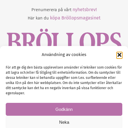
nyhetsbrev!
Prenumerera på vårt
köpa Bröllopsmagasinet
Här kan du
Användning av cookies
Gustaf Mattssons väg 2, 451 50 Uddevalla
För att ge dig den bästa upplevelsen använder vi tekniker som cookies för
att lagra och/eller få tillgång till enhetsinformation. Om du samtycker till
Tel :
0522-68 11 90
dessa tekniker kan vi behandla uppgifter som t.ex. surfbeteende eller
unika ID:n på den här webbplatsen. Om du inte samtycker eller återkallar
E-post:
info@nordicbridalmedia.com
ditt samtycke kan det ha en negativ inverkan på vissa funktioner och
Nordic Bridal Media
egenskaper.
(c) All rights reserved.
Org.nr: SE 5171000119
Godkänn
Neka