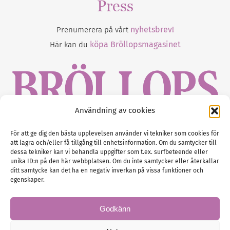
Press
nyhetsbrev!
Prenumerera på vårt
köpa Bröllopsmagasinet
Här kan du
Användning av cookies
Gustaf Mattssons väg 2, 451 50 Uddevalla
För att ge dig den bästa upplevelsen använder vi tekniker som cookies för
att lagra och/eller få tillgång till enhetsinformation. Om du samtycker till
Tel :
0522-68 11 90
dessa tekniker kan vi behandla uppgifter som t.ex. surfbeteende eller
unika ID:n på den här webbplatsen. Om du inte samtycker eller återkallar
E-post:
info@nordicbridalmedia.com
ditt samtycke kan det ha en negativ inverkan på vissa funktioner och
Nordic Bridal Media
egenskaper.
(c) All rights reserved.
Org.nr: SE 5171000119
Godkänn