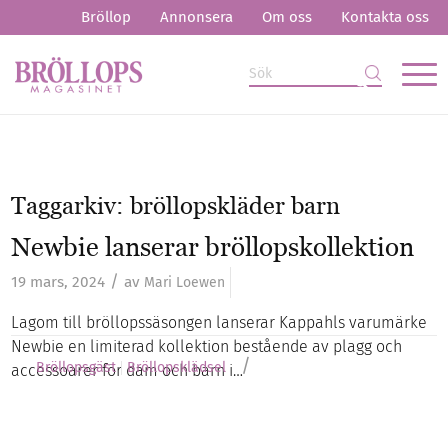
Bröllop
Annonsera
Om oss
Kontakta oss
Taggarkiv:
bröllopskläder barn
Newbie lanserar bröllopskollektion
/
19 mars, 2024
av
Mari Loewen
Lagom till bröllopssäsongen lanserar Kappahls varumärke
Newbie en limiterad kollektion bestående av plagg och
/
Bröllopsgäst
Bröllopsklädsel
accessoarer för dam och barn i…