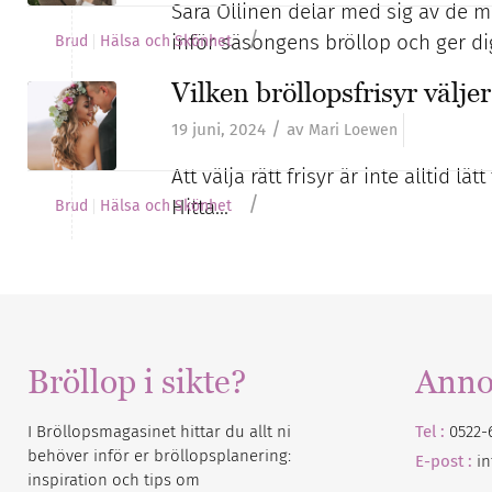
Sara Ollinen delar med sig av de m
/
inför säsongens bröllop och ger d
Brud
Hälsa och Skönhet
Vilken bröllopsfrisyr välje
/
19 juni, 2024
av
Mari Loewen
Att välja rätt frisyr är inte alltid l
/
Hitta…
Brud
Hälsa och Skönhet
Bröllop i sikte?
Anno
I Bröllopsmagasinet hittar du allt ni
Tel :
0522-
behöver inför er bröllopsplanering:
E-post :
i
inspiration och tips om