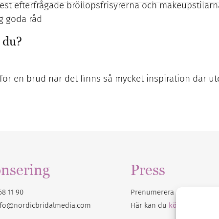
est efterfrågade bröllopsfrisyrerna och makeupstilarn
ig goda råd
r du?
ätt för en brud när det finns så mycket inspiration där ut
nsering
Press
68 11 90
Prenumerera på vårt
nyhet
nfo@nordicbridalmedia.com
Här kan du
köpa Bröllops