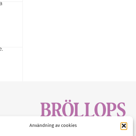
a
e.
sbrev!
Användning av cookies
magasinet
Gustaf Mattssons väg 2, 451 50 Uddevalla