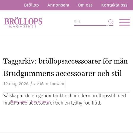
Bröllop
Annonsera
Om oss
Kontakta oss
Taggarkiv:
bröllopsaccessoarer för män
Brudgummens accessoarer och stil
/
19 maj, 2026
av
Mari Loewen
Så skapar du en genomtänkt och modern bröllopsstil med
/
Brudgum
Herrmode
matchande accessoarer och en tydlig röd tråd.