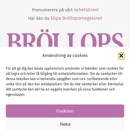
nyhetsbrev!
Prenumerera på vårt
köpa Bröllopsmagasinet
Här kan du
Användning av cookies
Gustaf Mattssons väg 2, 451 50 Uddevalla
För att ge dig den bästa upplevelsen använder vi tekniker som cookies för
att lagra och/eller få tillgång till enhetsinformation. Om du samtycker till
Tel :
0522-68 11 90
dessa tekniker kan vi behandla uppgifter som t.ex. surfbeteende eller
unika ID:n på den här webbplatsen. Om du inte samtycker eller återkallar
E-post:
info@nordicbridalmedia.com
ditt samtycke kan det ha en negativ inverkan på vissa funktioner och
Nordic Bridal Media
egenskaper.
(c) All rights reserved.
Org.nr: SE 5171000119
Godkänn
Neka