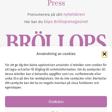
Press
nyhetsbrev!
Prenumerera på vårt
köpa Bröllopsmagasinet
Här kan du
Användning av cookies
Gustaf Mattssons väg 2, 451 50 Uddevalla
För att ge dig den bästa upplevelsen använder vi tekniker som cookies för
att lagra och/eller få tillgång till enhetsinformation. Om du samtycker till
Tel :
0522-68 11 90
dessa tekniker kan vi behandla uppgifter som t.ex. surfbeteende eller
unika ID:n på den här webbplatsen. Om du inte samtycker eller återkallar
E-post:
info@nordicbridalmedia.com
ditt samtycke kan det ha en negativ inverkan på vissa funktioner och
Nordic Bridal Media
egenskaper.
(c) All rights reserved.
Org.nr: SE 5171000119
Godkänn