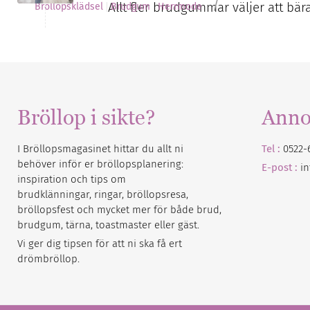
/
Allt fler brudgummar väljer att bä
Bröllopsklädsel
Brudgum
Herrmode
Bröllop i sikte?
Anno
I Bröllopsmagasinet hittar du allt ni
Tel :
0522-
behöver inför er bröllopsplanering:
E-post :
i
inspiration och tips om
brudklänningar, ringar, bröllopsresa,
bröllopsfest och mycket mer för både brud,
brudgum, tärna, toastmaster eller gäst.
Vi ger dig tipsen för att ni ska få ert
drömbröllop.