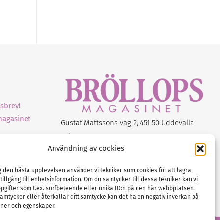
sbrev!
magasinet
Gustaf Mattssons väg 2, 451 50 Uddevalla
Tel :
0522-68 11 90
Användning av cookies
E-post:
info@nordicbridalmedia.com
Nordic Bridal Media
ig den bästa upplevelsen använder vi tekniker som cookies för att lagra
(c) All rights reserved.
 tillgång till enhetsinformation. Om du samtycker till dessa tekniker kan vi
Org.nr: SE 5171000119
pgifter som t.ex. surfbeteende eller unika ID:n på den här webbplatsen.
amtycker eller återkallar ditt samtycke kan det ha en negativ inverkan på
oner och egenskaper.