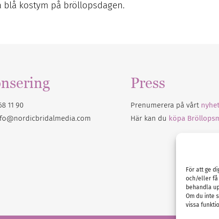
ra blå kostym på bröllopsdagen.
nsering
Press
68 11 90
Prenumerera på vårt
nyhet
nfo@nordicbridalmedia.com
Här kan du
köpa Bröllops
För att ge d
och/eller få
behandla up
Om du inte s
vissa funkti