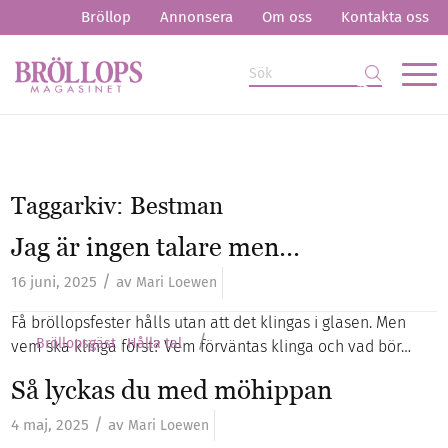
Bröllop
Annonsera
Om oss
Kontakta oss
Taggarkiv:
Bestman
Jag är ingen talare men…
/
16 juni, 2025
av
Mari Loewen
Få bröllopsfester hålls utan att det klingas i glasen. Men
/
Bröllopsgäst
Hålla tal
vem ska klinga först? Vem förväntas klinga och vad bör…
Så lyckas du med möhippan
/
4 maj, 2025
av
Mari Loewen