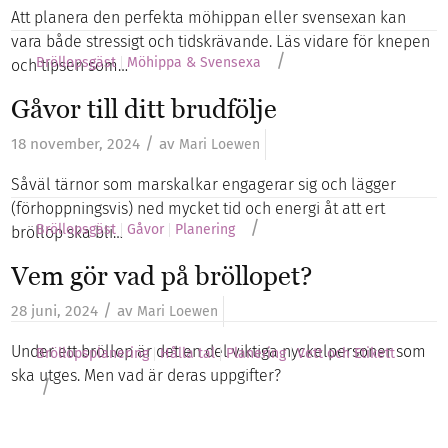
Att planera den perfekta möhippan eller svensexan kan
vara både stressigt och tidskrävande. Läs vidare för knepen
/
Bröllopsgäst
Möhippa & Svensexa
och tipsen som…
Gåvor till ditt brudfölje
/
18 november, 2024
av
Mari Loewen
Såväl tärnor som marskalkar engagerar sig och lägger
(förhoppningsvis) ned mycket tid och energi åt att ert
/
Bröllopsgäst
Gåvor
Planering
bröllop ska bli…
Vem gör vad på bröllopet?
/
28 juni, 2024
av
Mari Loewen
Under ett bröllop är det en del viktiga nyckelpersoner som
Bröllopsplanering
Hålla tal
Planering
Vett och Etikett
ska utges. Men vad är deras uppgifter?
/