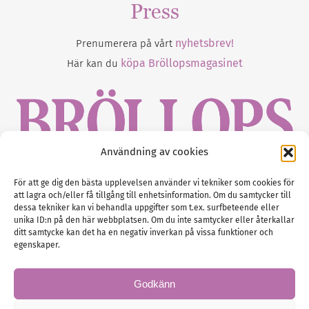
Press
nyhetsbrev!
Prenumerera på vårt
köpa Bröllopsmagasinet
Här kan du
Användning av cookies
Gustaf Mattssons väg 2, 451 50 Uddevalla
För att ge dig den bästa upplevelsen använder vi tekniker som cookies för
att lagra och/eller få tillgång till enhetsinformation. Om du samtycker till
Tel :
0522-68 11 90
dessa tekniker kan vi behandla uppgifter som t.ex. surfbeteende eller
unika ID:n på den här webbplatsen. Om du inte samtycker eller återkallar
E-post:
info@nordicbridalmedia.com
ditt samtycke kan det ha en negativ inverkan på vissa funktioner och
Nordic Bridal Media
egenskaper.
(c) All rights reserved.
Org.nr: SE 5171000119
Godkänn