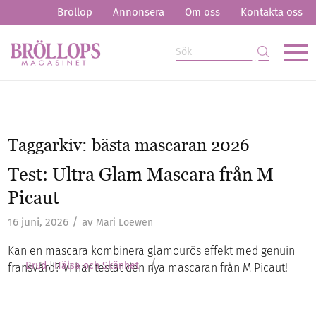
Bröllop
Annonsera
Om oss
Kontakta oss
Taggarkiv:
bästa mascaran 2026
Test: Ultra Glam Mascara från M
Picaut
/
16 juni, 2026
av
Mari Loewen
Kan en mascara kombinera glamourös effekt med genuin
/
Brud
Hälsa och Skönhet
fransvård? Vi har testat den nya mascaran från M Picaut!