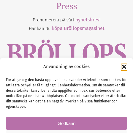
Press
nyhetsbrev!
Prenumerera på vårt
köpa Bröllopsmagasinet
Här kan du
Användning av cookies
Gustaf Mattssons väg 2, 451 50 Uddevalla
För att ge dig den bästa upplevelsen använder vi tekniker som cookies för
att lagra och/eller få tillgång till enhetsinformation. Om du samtycker till
Tel :
0522-68 11 90
dessa tekniker kan vi behandla uppgifter som t.ex. surfbeteende eller
unika ID:n på den här webbplatsen. Om du inte samtycker eller återkallar
E-post:
info@nordicbridalmedia.com
ditt samtycke kan det ha en negativ inverkan på vissa funktioner och
Nordic Bridal Media
egenskaper.
(c) All rights reserved.
Org.nr: SE 5171000119
Godkänn