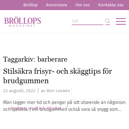
Bröllop
Annonsera
Om oss
Kontakta oss
Taggarkiv:
barberare
Stilsäkra frisyr- och skäggtips för
brudgummen
/
23 augusti, 2022
av
Mari Loewen
Män lägger mer tid och pengar på sitt utseende än någonsin
/
Brudgum
Hud och Hårvård
och självklart vill brudgummen också vara så snygg som…