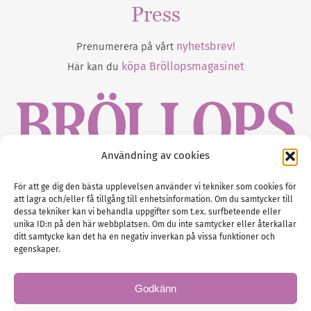
Press
nyhetsbrev!
Prenumerera på vårt
köpa Bröllopsmagasinet
Här kan du
Användning av cookies
Gustaf Mattssons väg 2, 451 50 Uddevalla
För att ge dig den bästa upplevelsen använder vi tekniker som cookies för
att lagra och/eller få tillgång till enhetsinformation. Om du samtycker till
Tel :
0522-68 11 90
dessa tekniker kan vi behandla uppgifter som t.ex. surfbeteende eller
unika ID:n på den här webbplatsen. Om du inte samtycker eller återkallar
E-post:
info@nordicbridalmedia.com
ditt samtycke kan det ha en negativ inverkan på vissa funktioner och
Nordic Bridal Media
egenskaper.
(c) All rights reserved.
Org.nr: SE 5171000119
Godkänn