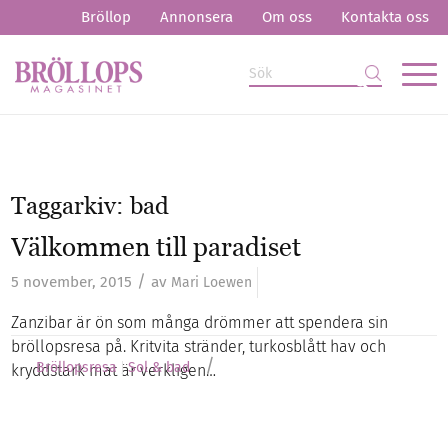
Bröllop
Annonsera
Om oss
Kontakta oss
Taggarkiv:
bad
Välkommen till paradiset
/
5 november, 2015
av
Mari Loewen
Zanzibar är ön som många drömmer att spendera sin
bröllopsresa på. Kritvita stränder, turkosblått hav och
/
Bröllopsresa
Sol & bad
kryddstark mat är verkligen…