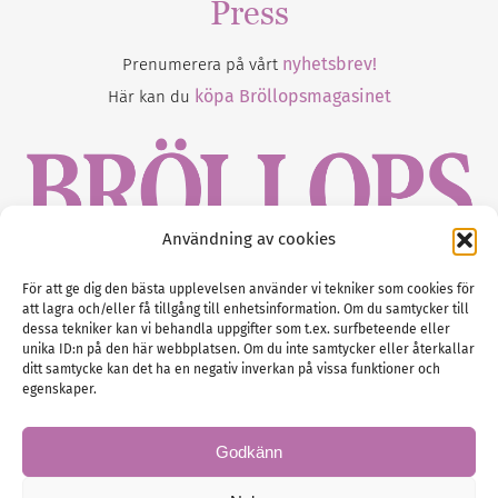
Press
nyhetsbrev!
Prenumerera på vårt
köpa Bröllopsmagasinet
Här kan du
Användning av cookies
Gustaf Mattssons väg 2, 451 50 Uddevalla
För att ge dig den bästa upplevelsen använder vi tekniker som cookies för
att lagra och/eller få tillgång till enhetsinformation. Om du samtycker till
Tel :
0522-68 11 90
dessa tekniker kan vi behandla uppgifter som t.ex. surfbeteende eller
unika ID:n på den här webbplatsen. Om du inte samtycker eller återkallar
E-post:
info@nordicbridalmedia.com
ditt samtycke kan det ha en negativ inverkan på vissa funktioner och
Nordic Bridal Media
egenskaper.
(c) All rights reserved.
Org.nr: SE 5171000119
Godkänn