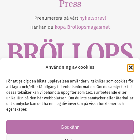
Press
nyhetsbrev!
Prenumerera på vårt
köpa Bröllopsmagasinet
Här kan du
Användning av cookies
Gustaf Mattssons väg 2, 451 50 Uddevalla
För att ge dig den bästa upplevelsen använder vi tekniker som cookies för
att lagra och/eller få tillgång till enhetsinformation. Om du samtycker till
Tel :
0522-68 11 90
dessa tekniker kan vi behandla uppgifter som t.ex. surfbeteende eller
unika ID:n på den här webbplatsen. Om du inte samtycker eller återkallar
E-post:
info@nordicbridalmedia.com
ditt samtycke kan det ha en negativ inverkan på vissa funktioner och
Nordic Bridal Media
egenskaper.
(c) All rights reserved.
Org.nr: SE 5171000119
Godkänn