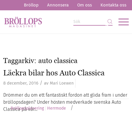
Bröllop
Annonsera
Om oss
Kontakta oss
Taggarkiv:
auto classica
Läckra bilar hos Auto Classica
/
8 december, 2016
av
Mari Loewen
Drömmer du om ett fantastiskt fordon att glida fram i under
bröllopsdagen? Under hösten medverkade svenska Auto
/
Bröllopsplanering
Herrmode
Classica på vår…