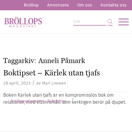
Bröllop
Annonsera
Om oss
Kontakta oss
Taggarkiv:
Anneli Påmark
Boktipset – Kärlek utan tjafs
/
28 april, 2023
av
Mari Loewen
Boken Kärlek utan tjafs är en kompromisslös bok om
/
Bröllopsplanering
Relationer
relationer, med ett innehåll som verkligen berör på djupet.