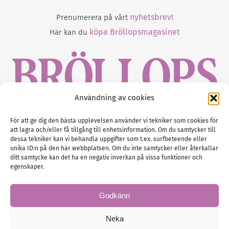
nyhetsbrev!
Prenumerera på vårt
köpa Bröllopsmagasinet
Här kan du
Användning av cookies
Gustaf Mattssons väg 2, 451 50 Uddevalla
För att ge dig den bästa upplevelsen använder vi tekniker som cookies för
att lagra och/eller få tillgång till enhetsinformation. Om du samtycker till
Tel :
0522-68 11 90
dessa tekniker kan vi behandla uppgifter som t.ex. surfbeteende eller
unika ID:n på den här webbplatsen. Om du inte samtycker eller återkallar
E-post:
info@nordicbridalmedia.com
ditt samtycke kan det ha en negativ inverkan på vissa funktioner och
Nordic Bridal Media
egenskaper.
(c) All rights reserved.
Org.nr: SE 5171000119
Godkänn
Neka