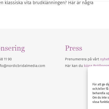
 klassiska vita brudklänningen? Här är några
nsering
Press
68 11 90
Prenumerera på vårt
nyhet
nfo@nordicbridalmedia.com
Här kan du
köpa Bröllops
För att ge d
och/eller få
behandla up
Om du inte s
vissa funkti