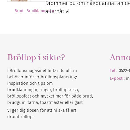
Drömmer du om något annat än den
/
alternativ!
Brud
Brudklänningar
Bröllop i sikte?
Anno
I Bröllopsmagasinet hittar du allt ni
Tel :
0522-
behöver inför er bröllopsplanering:
E-post :
i
inspiration och tips om
brudklänningar, ringar, bröllopsresa,
bröllopsfest och mycket mer för både brud,
brudgum, tärna, toastmaster eller gäst.
Vi ger dig tipsen för att ni ska få ert
drömbröllop.