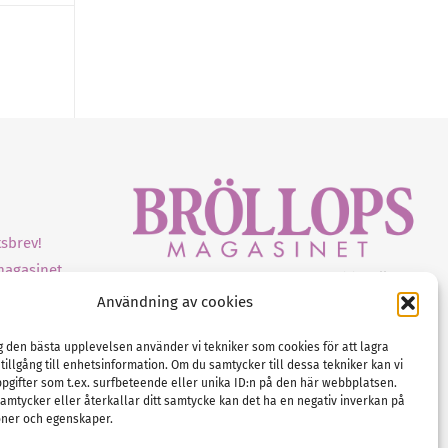
sbrev!
magasinet
Gustaf Mattssons väg 2, 451 50 Uddevalla
Användning av cookies
Tel :
0522-68 11 90
E-post:
info@nordicbridalmedia.com
ig den bästa upplevelsen använder vi tekniker som cookies för att lagra
Nordic Bridal Media
 tillgång till enhetsinformation. Om du samtycker till dessa tekniker kan vi
(c) All rights reserved.
pgifter som t.ex. surfbeteende eller unika ID:n på den här webbplatsen.
amtycker eller återkallar ditt samtycke kan det ha en negativ inverkan på
Org.nr: SE 5171000119
oner och egenskaper.