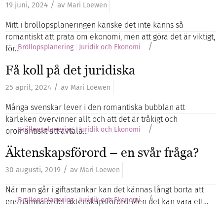
/
19 juni, 2024
av
Mari Loewen
Mitt i bröllopsplaneringen kanske det inte känns så
romantiskt att prata om ekonomi, men att göra det är viktigt,
/
Bröllopsplanering
Juridik och Ekonomi
för…
Få koll på det juridiska
/
25 april, 2024
av
Mari Loewen
Många svenskar lever i den romantiska bubblan att
kärleken övervinner allt och att det är tråkigt och
/
Bröllopsplanering
Juridik och Ekonomi
oromantiskt att avtala…
Äktenskapsförord – en svår fråga?
/
30 augusti, 2019
av
Mari Loewen
När man går i giftastankar kan det kännas långt borta att
/
Bröllopsplanering
Juridik och Ekonomi
ens nämna ordet äktenskapsförord. Men det kan vara ett…