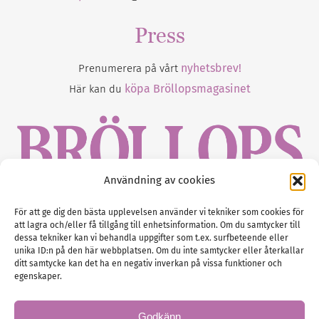
Press
nyhetsbrev!
Prenumerera på vårt
köpa Bröllopsmagasinet
Här kan du
Användning av cookies
Gustaf Mattssons väg 2, 451 50 Uddevalla
För att ge dig den bästa upplevelsen använder vi tekniker som cookies för
att lagra och/eller få tillgång till enhetsinformation. Om du samtycker till
Tel :
0522-68 11 90
dessa tekniker kan vi behandla uppgifter som t.ex. surfbeteende eller
unika ID:n på den här webbplatsen. Om du inte samtycker eller återkallar
E-post:
info@nordicbridalmedia.com
ditt samtycke kan det ha en negativ inverkan på vissa funktioner och
Nordic Bridal Media
egenskaper.
(c) All rights reserved.
Org.nr: SE 5171000119
Godkänn