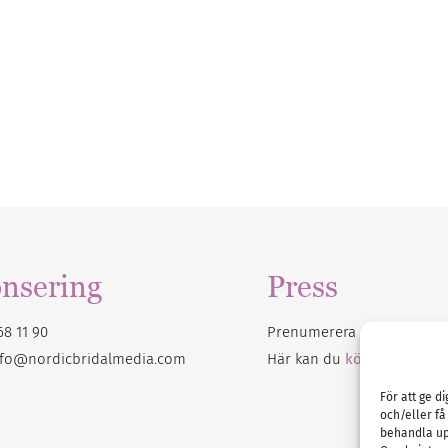
nsering
Press
68 11 90
Prenumerera på vårt
nyhet
nfo@nordicbridalmedia.com
Här kan du
köpa Bröllops
För att ge d
och/eller få
behandla up