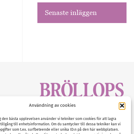
Senaste inläggen
sbrev!
Användning av cookies
magasinet
Gustaf Mattssons väg 2, 451 50 Uddevalla
Tel :
0522-68 11 90
ig den bästa upplevelsen använder vi tekniker som cookies för att lagra
 tillgång till enhetsinformation. Om du samtycker till dessa tekniker kan vi
E-post:
info@nordicbridalmedia.com
pgifter som t.ex. surfbeteende eller unika ID:n på den här webbplatsen.