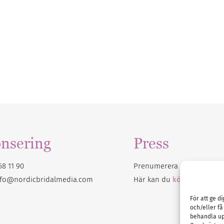
nsering
Press
68 11 90
Prenumerera på vårt
nyhet
nfo@nordicbridalmedia.com
Här kan du
köpa Bröllops
För att ge d
och/eller få
behandla up