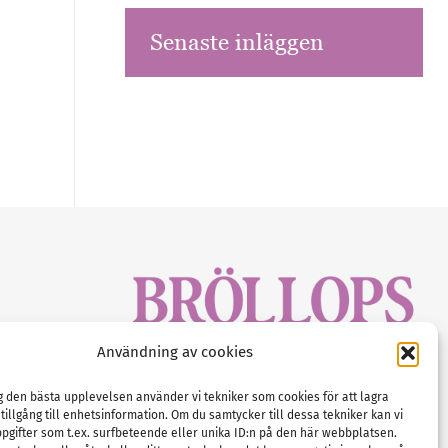
Senaste inläggen
sbrev!
Användning av cookies
magasinet
Gustaf Mattssons väg 2, 451 50 Uddevalla
Tel :
0522-68 11 90
ig den bästa upplevelsen använder vi tekniker som cookies för att lagra
 tillgång till enhetsinformation. Om du samtycker till dessa tekniker kan vi
E-post:
info@nordicbridalmedia.com
pgifter som t.ex. surfbeteende eller unika ID:n på den här webbplatsen.