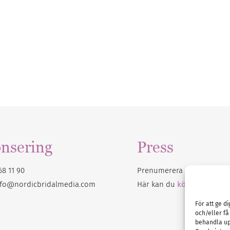
nsering
Press
68 11 90
Prenumerera på vårt
nyhet
nfo@nordicbridalmedia.com
Här kan du
köpa Bröllops
För att ge d
och/eller få
behandla up