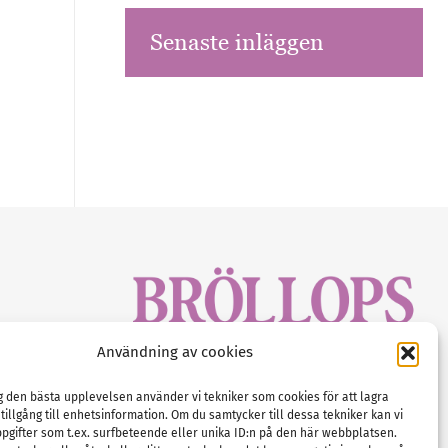
Senaste inläggen
sbrev!
Användning av cookies
magasinet
Gustaf Mattssons väg 2, 451 50 Uddevalla
Tel :
0522-68 11 90
ig den bästa upplevelsen använder vi tekniker som cookies för att lagra
 tillgång till enhetsinformation. Om du samtycker till dessa tekniker kan vi
E-post:
info@nordicbridalmedia.com
pgifter som t.ex. surfbeteende eller unika ID:n på den här webbplatsen.