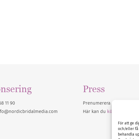
nsering
Press
68 11 90
Prenumerera på vårt
nyhet
nfo@nordicbridalmedia.com
Här kan du
köpa Bröllops
För att ge d
och/eller få
behandla up