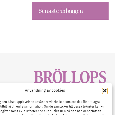
Senaste inläggen
sbrev!
Användning av cookies
magasinet
Gustaf Mattssons väg 2, 451 50 Uddevalla
Tel :
0522-68 11 90
ig den bästa upplevelsen använder vi tekniker som cookies för att lagra
 tillgång till enhetsinformation. Om du samtycker till dessa tekniker kan vi
E-post:
info@nordicbridalmedia.com
pgifter som t.ex. surfbeteende eller unika ID:n på den här webbplatsen.