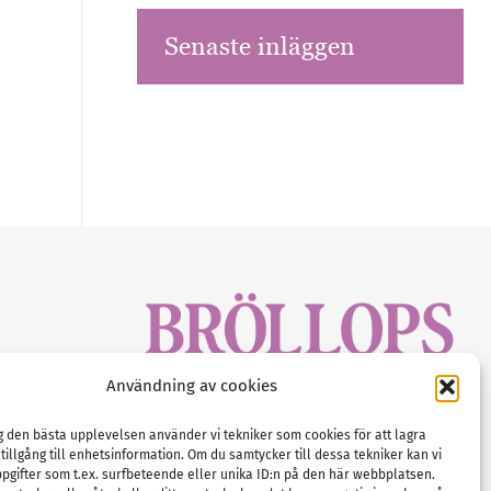
Senaste inläggen
sbrev!
Användning av cookies
magasinet
Gustaf Mattssons väg 2, 451 50 Uddevalla
Tel :
0522-68 11 90
ig den bästa upplevelsen använder vi tekniker som cookies för att lagra
 tillgång till enhetsinformation. Om du samtycker till dessa tekniker kan vi
E-post:
info@nordicbridalmedia.com
pgifter som t.ex. surfbeteende eller unika ID:n på den här webbplatsen.