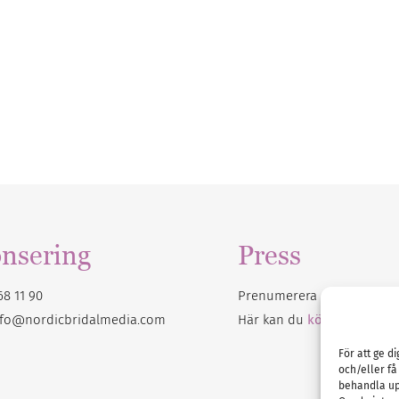
nsering
Press
68 11 90
Prenumerera på vårt
nyhet
nfo@nordicbridalmedia.com
Här kan du
köpa Bröllops
För att ge d
och/eller få
behandla up