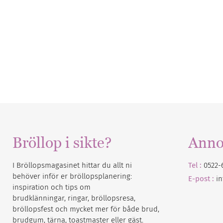
Bröllop i sikte?
Anno
I Bröllopsmagasinet hittar du allt ni
Tel :
0522-
behöver inför er bröllopsplanering:
E-post :
i
inspiration och tips om
brudklänningar, ringar, bröllopsresa,
bröllopsfest och mycket mer för både brud,
brudgum, tärna, toastmaster eller gäst.