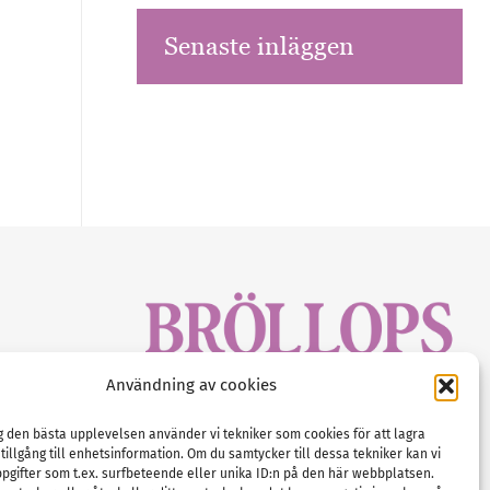
Senaste inläggen
sbrev!
Användning av cookies
magasinet
Gustaf Mattssons väg 2, 451 50 Uddevalla
Tel :
0522-68 11 90
ig den bästa upplevelsen använder vi tekniker som cookies för att lagra
 tillgång till enhetsinformation. Om du samtycker till dessa tekniker kan vi
E-post:
info@nordicbridalmedia.com
pgifter som t.ex. surfbeteende eller unika ID:n på den här webbplatsen.