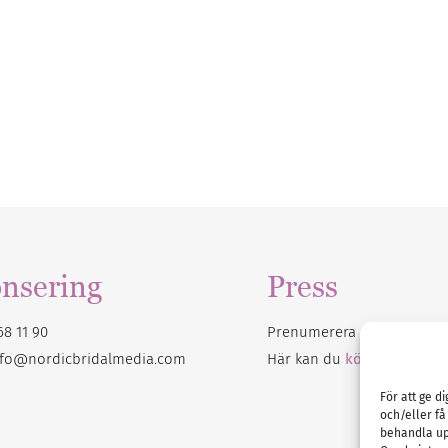
nsering
Press
68 11 90
Prenumerera på vårt
nyhet
nfo@nordicbridalmedia.com
Här kan du
köpa Bröllops
För att ge d
och/eller få
behandla up