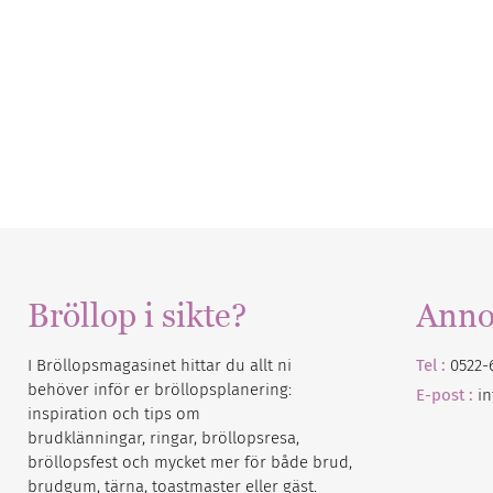
Bröllop i sikte?
Anno
I Bröllopsmagasinet hittar du allt ni
Tel :
0522-
behöver inför er bröllopsplanering:
E-post :
i
inspiration och tips om
brudklänningar, ringar, bröllopsresa,
bröllopsfest och mycket mer för både brud,
brudgum, tärna, toastmaster eller gäst.