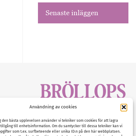
Senaste inläggen
sbrev!
Användning av cookies
magasinet
Gustaf Mattssons väg 2, 451 50 Uddevalla
Tel :
0522-68 11 90
ig den bästa upplevelsen använder vi tekniker som cookies för att lagra
 tillgång till enhetsinformation. Om du samtycker till dessa tekniker kan vi
E-post:
info@nordicbridalmedia.com
pgifter som t.ex. surfbeteende eller unika ID:n på den här webbplatsen.