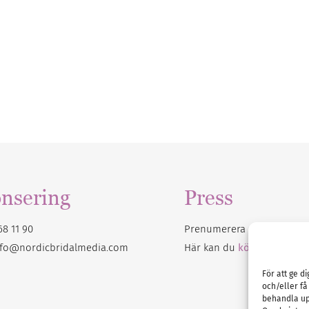
nsering
Press
68 11 90
Prenumerera på vårt
nyhet
nfo@nordicbridalmedia.com
Här kan du
köpa Bröllops
För att ge d
och/eller få
behandla up