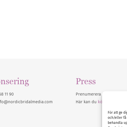
nsering
Press
68 11 90
Prenumerera på vårt
nyhet
nfo@nordicbridalmedia.com
Här kan du
köpa Bröllops
För att ge d
och/eller få
behandla up