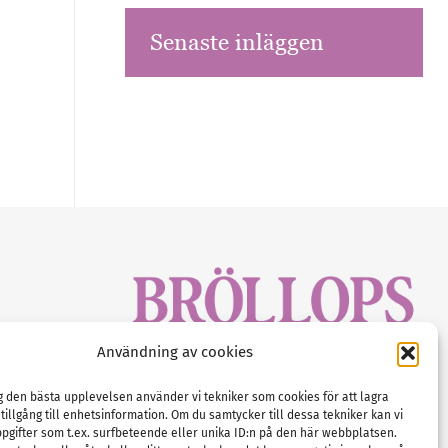
Senaste inläggen
sbrev!
Användning av cookies
magasinet
Gustaf Mattssons väg 2, 451 50 Uddevalla
Tel :
0522-68 11 90
ig den bästa upplevelsen använder vi tekniker som cookies för att lagra
 tillgång till enhetsinformation. Om du samtycker till dessa tekniker kan vi
E-post:
info@nordicbridalmedia.com
pgifter som t.ex. surfbeteende eller unika ID:n på den här webbplatsen.