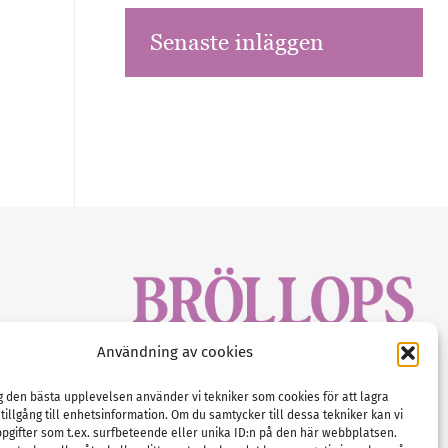
Senaste inläggen
sbrev!
Användning av cookies
magasinet
Gustaf Mattssons väg 2, 451 50 Uddevalla
Tel :
0522-68 11 90
ig den bästa upplevelsen använder vi tekniker som cookies för att lagra
 tillgång till enhetsinformation. Om du samtycker till dessa tekniker kan vi
E-post:
info@nordicbridalmedia.com
pgifter som t.ex. surfbeteende eller unika ID:n på den här webbplatsen.