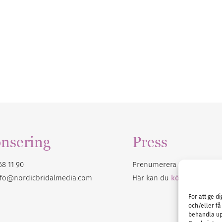
nsering
Press
68 11 90
Prenumerera på vårt
nyhet
nfo@nordicbridalmedia.com
Här kan du
köpa Bröllops
För att ge d
och/eller få
behandla up