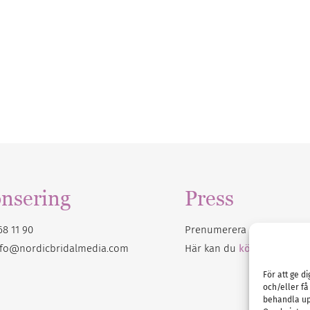
nsering
Press
68 11 90
Prenumerera på vårt
nyhet
nfo@nordicbridalmedia.com
Här kan du
köpa Bröllops
För att ge d
och/eller få
behandla up