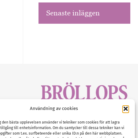
Senaste inläggen
sbrev!
Användning av cookies
magasinet
Gustaf Mattssons väg 2, 451 50 Uddevalla
Tel :
0522-68 11 90
ig den bästa upplevelsen använder vi tekniker som cookies för att lagra
 tillgång till enhetsinformation. Om du samtycker till dessa tekniker kan vi
E-post:
info@nordicbridalmedia.com
pgifter som t.ex. surfbeteende eller unika ID:n på den här webbplatsen.