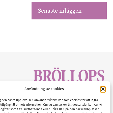
Senaste inläggen
sbrev!
Användning av cookies
magasinet
Gustaf Mattssons väg 2, 451 50 Uddevalla
Tel :
0522-68 11 90
ig den bästa upplevelsen använder vi tekniker som cookies för att lagra
 tillgång till enhetsinformation. Om du samtycker till dessa tekniker kan vi
E-post:
info@nordicbridalmedia.com
pgifter som t.ex. surfbeteende eller unika ID:n på den här webbplatsen.