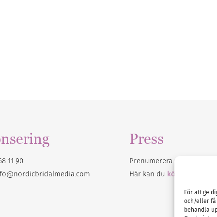
nsering
Press
68 11 90
Prenumerera på vårt
nyhet
nfo@nordicbridalmedia.com
Här kan du
köpa Bröllops
För att ge d
och/eller få
behandla up