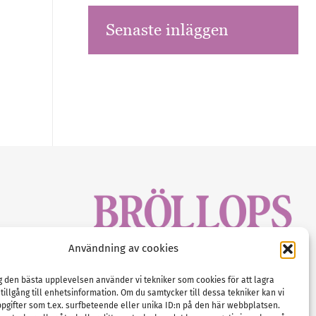
Senaste inläggen
sbrev!
Användning av cookies
magasinet
Gustaf Mattssons väg 2, 451 50 Uddevalla
Tel :
0522-68 11 90
ig den bästa upplevelsen använder vi tekniker som cookies för att lagra
 tillgång till enhetsinformation. Om du samtycker till dessa tekniker kan vi
E-post:
info@nordicbridalmedia.com
pgifter som t.ex. surfbeteende eller unika ID:n på den här webbplatsen.