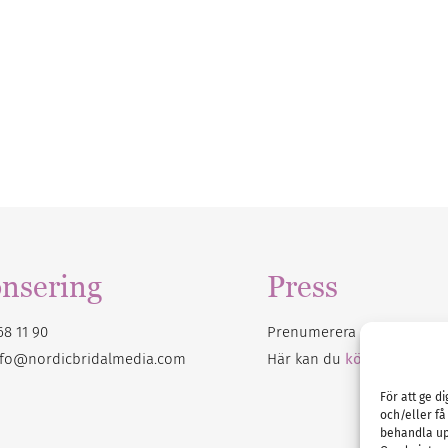
nsering
Press
68 11 90
Prenumerera på vårt
nyhet
nfo@nordicbridalmedia.com
Här kan du
köpa Bröllops
För att ge d
och/eller få
behandla up