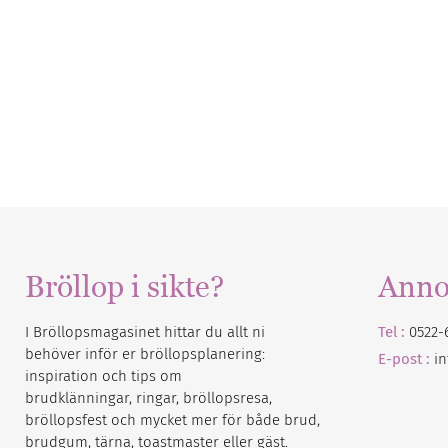
Bröllop i sikte?
Anno
I Bröllopsmagasinet hittar du allt ni
Tel :
0522-
behöver inför er bröllopsplanering:
E-post :
i
inspiration och tips om
brudklänningar, ringar, bröllopsresa,
bröllopsfest och mycket mer för både brud,
brudgum, tärna, toastmaster eller gäst.