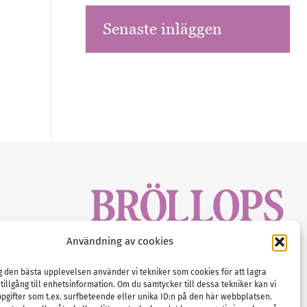
Senaste inläggen
sbrev!
Användning av cookies
magasinet
Gustaf Mattssons väg 2, 451 50 Uddevalla
Tel :
0522-68 11 90
ig den bästa upplevelsen använder vi tekniker som cookies för att lagra
 tillgång till enhetsinformation. Om du samtycker till dessa tekniker kan vi
E-post:
info@nordicbridalmedia.com
pgifter som t.ex. surfbeteende eller unika ID:n på den här webbplatsen.