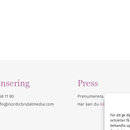
nsering
Press
68 11 90
Prenumerera på vårt
nyhet
nfo@nordicbridalmedia.com
Här kan du
köpa Bröllops
För att ge d
och/eller få
behandla up