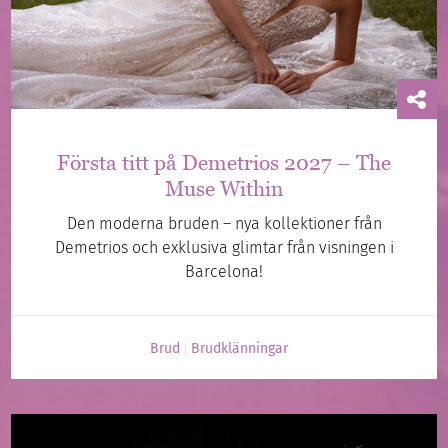
Första titt på Demetrios 2027 – The
Muse Within
Den moderna bruden – nya kollektioner från
Demetrios och exklusiva glimtar från visningen i
Barcelona!
Brud
Brudklänningar