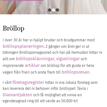
1
2
3
Bröllop
I över 30 år har vi hjälpt brudar och brudgummar med
bröllopsplaneringen
. 2 gånger om året ger vi ut
tidningen Bröllopsmagasinet och här på hemsidan hittar ni
bröllopsklänningar
vigselringar
allt om
,
och
artiklar
inspirerande
om bröllop för att guida er hela
bröllopsresan
vägen från frieri och ända fram till
.
företagsregister
I vårt
hittar ni era lokala företag som
kan leverera det ni behöver inför bröllopet. Tävla i
Diamantjakten
och få möjlighet att vinna en
egendesignad ring till ett värde av 50.000 kr!