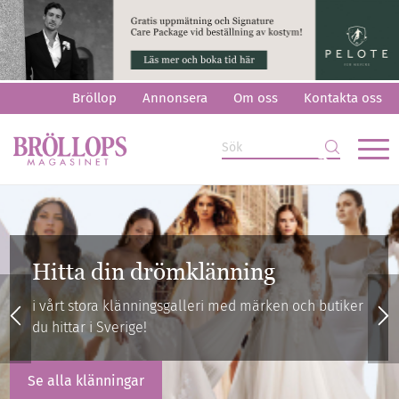
Bröllop
Annonsera
Om oss
Kontakta oss
Hitta din drömring
i vårt stora galleri med vigselringar
se alla ringar