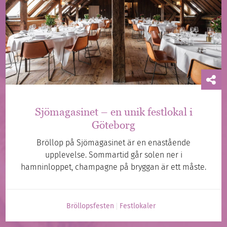
Sjömagasinet – en unik festlokal i
Göteborg
Bröllop på Sjömagasinet är en enastående
upplevelse. Sommartid går solen ner i
hamninloppet, champagne på bryggan är ett måste.
Bröllopsfesten
Festlokaler