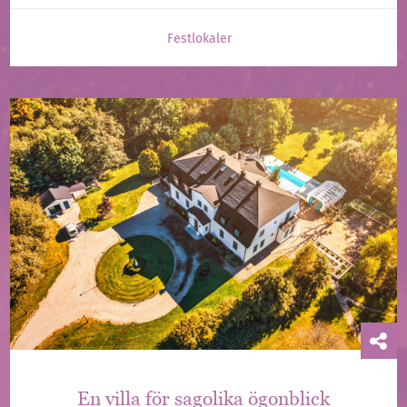
Festlokaler
En villa för sagolika ögonblick