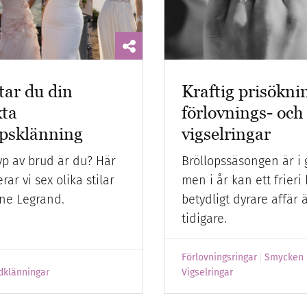
tar du din
Kraftig prisökni
kta
förlovnings- och
opsklänning
vigselringar
yp av brud är du? Här
Bröllopssäsongen är i 
rar vi sex olika stilar
men i år kan ett frieri 
ane Legrand.
betydligt dyrare affär 
tidigare.
Förlovningsringar
Smycken
dklänningar
Vigselringar