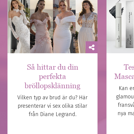
Så hittar du din
Te
perfekta
Masca
bröllopsklänning
Kan e
glamou
Vilken typ av brud är du? Här
fransv
presenterar vi sex olika stilar
nya ma
från Diane Legrand.