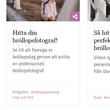
Hitta din
Så hit
bröllopsfotograf!
perfe
bröll
Se till att föreviga er
bröllopsdag genom att anlita
Vilken t
en professionell
presente
bröllopsfotograf.
från Di
Bildgalleri
Bröllopsplanering
Foto och FIlm
Brud
Bru