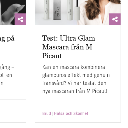
ng på
Test: Ultra Glam
Mascara från M
Picaut
gång –
Kan en mascara kombinera
bli en
glamourös effekt med genuin
än
fransvård? Vi har testat den
nya mascaran från M Picaut!
Brud
Hälsa och Skönhet