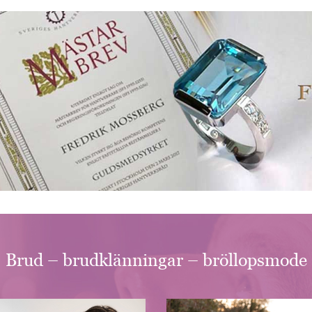
Brud – brudklänningar – bröllopsmode