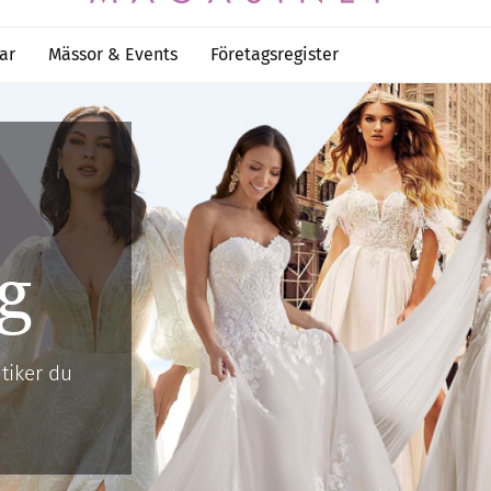
ar
Mässor & Events
Företagsregister
g
tiker du