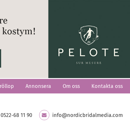
röllop
Annonsera
Om oss
Kontakta oss
0522-68 11 90
info@nordicbridalmedia.com