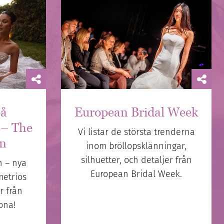
på
European Bridal Week
 – The
Vi listar de största trenderna
n
inom bröllopsklänningar,
silhuetter, och detaljer från
 – nya
European Bridal Week.
metrios
r från
ona!