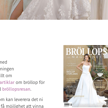
 med
idningen
llt om
artiklar
om bröllop för
ll
bröllopsresan
.
om kan leverera det ni
få möjlighet att vinna