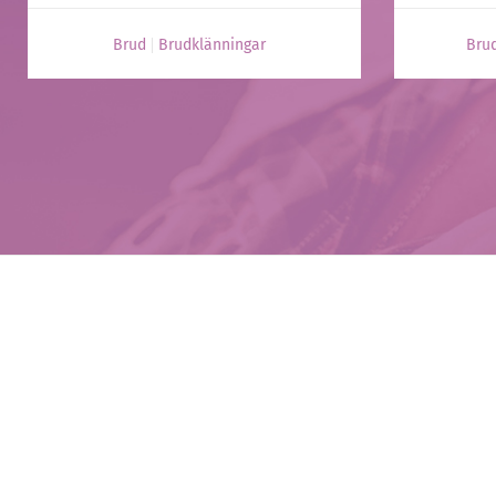
Brud
Brudklänningar
Bru