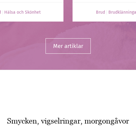
d
Hälsa och Skönhet
Brud
Brudklänninga
Mer artiklar
Smycken, vigselringar, morgongåvor