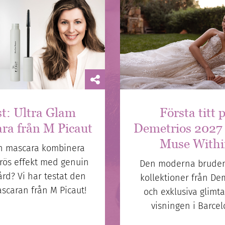
st: Ultra Glam
Första titt 
ra från M Picaut
Demetrios 2027
Muse Withi
n mascara kombinera
rös effekt med genuin
Den moderna bruden
ård? Vi har testat den
kollektioner från De
scaran från M Picaut!
och exklusiva glimta
visningen i Barcel