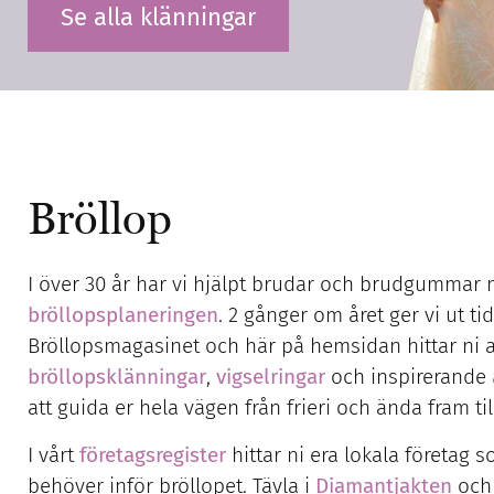
Se alla klänningar
Bröllop
I över 30 år har vi hjälpt brudar och brudgummar
bröllopsplaneringen
. 2 gånger om året ger vi ut t
Bröllopsmagasinet och här på hemsidan hittar ni a
bröllopsklänningar
,
vigselringar
och inspirerande
att guida er hela vägen från frieri och ända fram ti
I vårt
företagsregister
hittar ni era lokala företag s
behöver inför bröllopet. Tävla i
Diamantjakten
och 