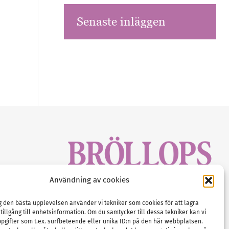
Senaste inläggen
sbrev!
Användning av cookies
magasinet
Gustaf Mattssons väg 2, 451 50 Uddevalla
Tel :
0522-68 11 90
ig den bästa upplevelsen använder vi tekniker som cookies för att lagra
 tillgång till enhetsinformation. Om du samtycker till dessa tekniker kan vi
E-post:
info@nordicbridalmedia.com
pgifter som t.ex. surfbeteende eller unika ID:n på den här webbplatsen.