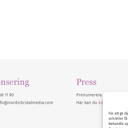
nsering
Press
68 11 90
Prenumerera på vårt
nyhet
nfo@nordicbridalmedia.com
Här kan du
köpa Bröllops
För att ge d
och/eller få
behandla up