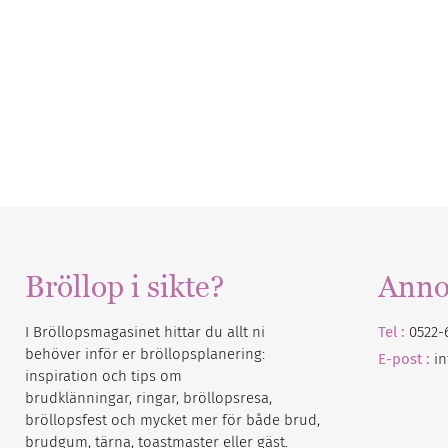
Bröllop i sikte?
Anno
I Bröllopsmagasinet hittar du allt ni
Tel :
0522-
behöver inför er bröllopsplanering:
E-post :
i
inspiration och tips om
brudklänningar, ringar, bröllopsresa,
bröllopsfest och mycket mer för både brud,
brudgum, tärna, toastmaster eller gäst.