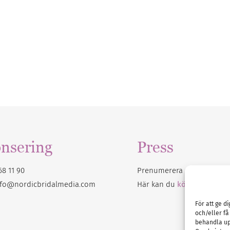
nsering
Press
68 11 90
Prenumerera på vårt
nyhet
nfo@nordicbridalmedia.com
Här kan du
köpa Bröllops
För att ge d
och/eller få
behandla up