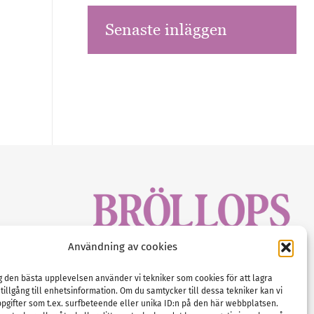
Senaste inläggen
sbrev!
Användning av cookies
magasinet
Gustaf Mattssons väg 2, 451 50 Uddevalla
Tel :
0522-68 11 90
ig den bästa upplevelsen använder vi tekniker som cookies för att lagra
 tillgång till enhetsinformation. Om du samtycker till dessa tekniker kan vi
E-post:
info@nordicbridalmedia.com
pgifter som t.ex. surfbeteende eller unika ID:n på den här webbplatsen.