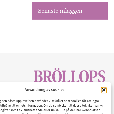
Senaste inläggen
sbrev!
Användning av cookies
magasinet
Gustaf Mattssons väg 2, 451 50 Uddevalla
Tel :
0522-68 11 90
ig den bästa upplevelsen använder vi tekniker som cookies för att lagra
 tillgång till enhetsinformation. Om du samtycker till dessa tekniker kan vi
E-post:
info@nordicbridalmedia.com
pgifter som t.ex. surfbeteende eller unika ID:n på den här webbplatsen.