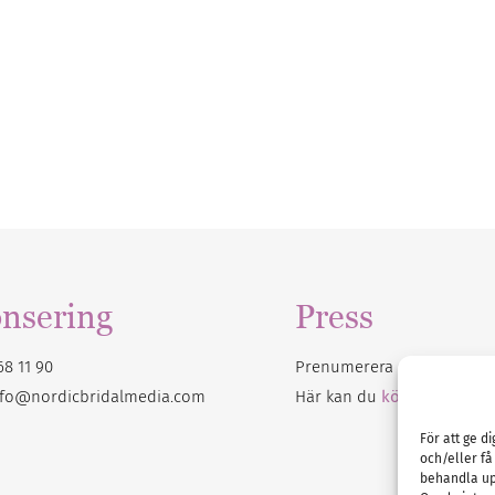
nsering
Press
68 11 90
Prenumerera på vårt
nyhet
nfo@nordicbridalmedia.com
Här kan du
köpa Bröllops
För att ge d
och/eller få
behandla up