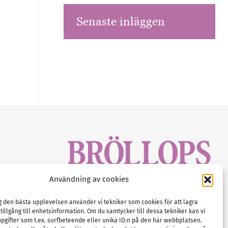
Senaste inläggen
sbrev!
Användning av cookies
magasinet
Gustaf Mattssons väg 2, 451 50 Uddevalla
Tel :
0522-68 11 90
ig den bästa upplevelsen använder vi tekniker som cookies för att lagra
 tillgång till enhetsinformation. Om du samtycker till dessa tekniker kan vi
E-post:
info@nordicbridalmedia.com
pgifter som t.ex. surfbeteende eller unika ID:n på den här webbplatsen.