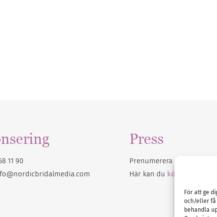
nsering
Press
68 11 90
Prenumerera på vårt
nyhet
nfo@nordicbridalmedia.com
Här kan du
köpa Bröllops
För att ge d
och/eller få
behandla up