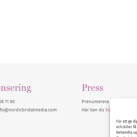
nsering
Press
68 11 90
Prenumerera på vårt
nyhet
nfo@nordicbridalmedia.com
Här kan du
köpa Bröllops
För att ge d
och/eller få
behandla up