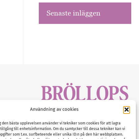
Senaste inläggen
sbrev!
Användning av cookies
magasinet
Gustaf Mattssons väg 2, 451 50 Uddevalla
Tel :
0522-68 11 90
ig den bästa upplevelsen använder vi tekniker som cookies för att lagra
 tillgång till enhetsinformation. Om du samtycker till dessa tekniker kan vi
E-post:
info@nordicbridalmedia.com
pgifter som t.ex. surfbeteende eller unika ID:n på den här webbplatsen.