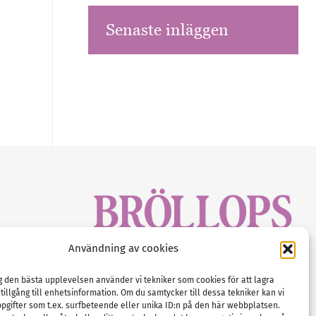
Senaste inläggen
sbrev!
Användning av cookies
magasinet
Gustaf Mattssons väg 2, 451 50 Uddevalla
Tel :
0522-68 11 90
ig den bästa upplevelsen använder vi tekniker som cookies för att lagra
 tillgång till enhetsinformation. Om du samtycker till dessa tekniker kan vi
E-post:
info@nordicbridalmedia.com
pgifter som t.ex. surfbeteende eller unika ID:n på den här webbplatsen.