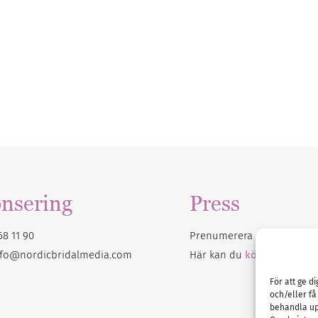
nsering
Press
68 11 90
Prenumerera på vårt
nyhet
nfo@nordicbridalmedia.com
Här kan du
köpa Bröllops
För att ge d
och/eller få
behandla up