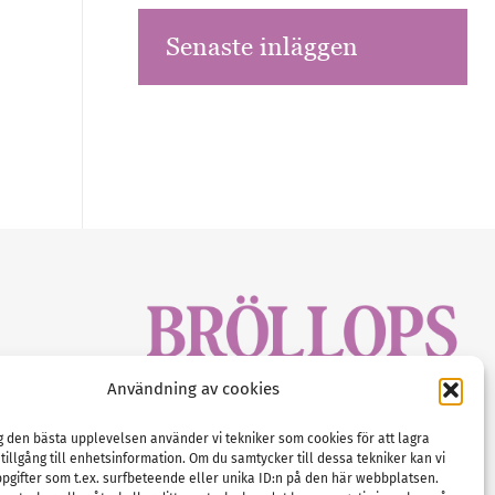
Senaste inläggen
sbrev!
Användning av cookies
magasinet
Gustaf Mattssons väg 2, 451 50 Uddevalla
Tel :
0522-68 11 90
ig den bästa upplevelsen använder vi tekniker som cookies för att lagra
 tillgång till enhetsinformation. Om du samtycker till dessa tekniker kan vi
E-post:
info@nordicbridalmedia.com
pgifter som t.ex. surfbeteende eller unika ID:n på den här webbplatsen.