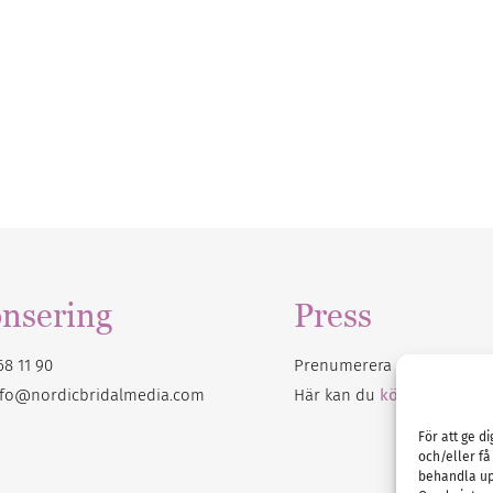
nsering
Press
68 11 90
Prenumerera på vårt
nyhet
nfo@nordicbridalmedia.com
Här kan du
köpa Bröllops
För att ge d
och/eller få
behandla up