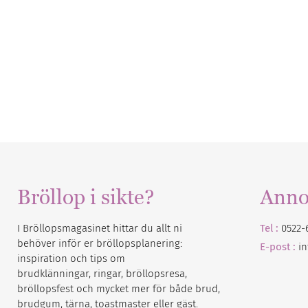
Bröllop i sikte?
Anno
I Bröllopsmagasinet hittar du allt ni
Tel :
0522-
behöver inför er bröllopsplanering:
E-post :
i
inspiration och tips om
brudklänningar, ringar, bröllopsresa,
bröllopsfest och mycket mer för både brud,
brudgum, tärna, toastmaster eller gäst.