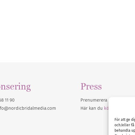
nsering
Press
68 11 90
Prenumerera på vårt
nyhet
nfo@nordicbridalmedia.com
Här kan du
köpa Bröllops
För att ge d
och/eller få
behandla up