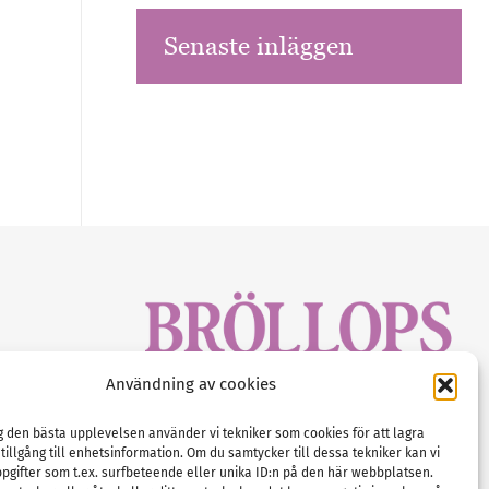
Senaste inläggen
sbrev!
Användning av cookies
magasinet
Gustaf Mattssons väg 2, 451 50 Uddevalla
Tel :
0522-68 11 90
ig den bästa upplevelsen använder vi tekniker som cookies för att lagra
 tillgång till enhetsinformation. Om du samtycker till dessa tekniker kan vi
E-post:
info@nordicbridalmedia.com
pgifter som t.ex. surfbeteende eller unika ID:n på den här webbplatsen.