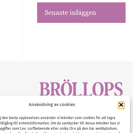
Senaste inläggen
sbrev!
Användning av cookies
magasinet
Gustaf Mattssons väg 2, 451 50 Uddevalla
Tel :
0522-68 11 90
ig den bästa upplevelsen använder vi tekniker som cookies för att lagra
 tillgång till enhetsinformation. Om du samtycker till dessa tekniker kan vi
E-post:
info@nordicbridalmedia.com
pgifter som t.ex. surfbeteende eller unika ID:n på den här webbplatsen.