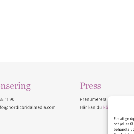
nsering
Press
68 11 90
Prenumerera på vårt
nyhet
nfo@nordicbridalmedia.com
Här kan du
köpa Bröllops
För att ge d
och/eller få
behandla up