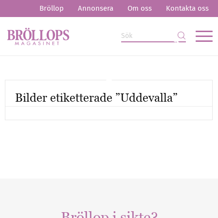
Bröllop
Annonsera
Om oss
Kontakta oss
Bilder etiketterade ”Uddevalla”
Mer artiklar
Bröllop i sikte?