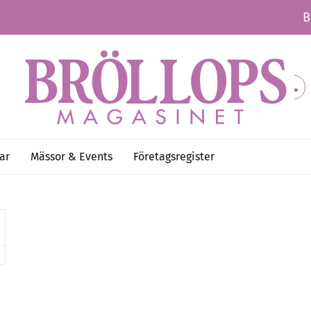
B
ar
Mässor & Events
Företagsregister
Mer artiklar