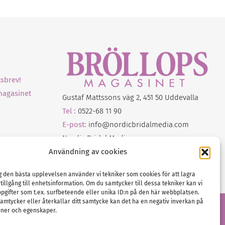
sbrev!
magasinet
Gustaf Mattssons väg 2, 451 50 Uddevalla
Tel :
0522-68 11 90
E-post:
info@nordicbridalmedia.com
Nordic Bridal Media
(c) All rights reserved.
Användning av cookies
Org.nr: SE 5171000119
ig den bästa upplevelsen använder vi tekniker som cookies för att lagra
 tillgång till enhetsinformation. Om du samtycker till dessa tekniker kan vi
pgifter som t.ex. surfbeteende eller unika ID:n på den här webbplatsen.
amtycker eller återkallar ditt samtycke kan det ha en negativ inverkan på
oner och egenskaper.