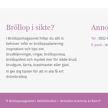
Bröllop i sikte?
Anno
I Bröllopsmagasinet hittar du allt ni
Tel :
0522-
behöver inför er bröllopsplanering:
E-post :
i
inspiration och tips om
brudklänningar, ringar, bröllopsresa,
bröllopsfest och mycket mer för både brud,
brudgum, tärna, toastmaster eller gäst.
Vi ger dig tipsen för att ni ska få ert
drömbröllop.
© Brollopsmagasinet
Administration
Hemsidan levereras av Kust IT