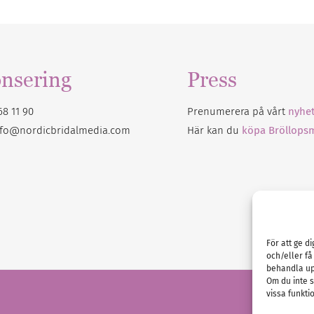
nsering
Press
68 11 90
Prenumerera på vårt
nyhet
nfo@nordicbridalmedia.com
Här kan du
köpa Bröllops
För att ge d
och/eller få
behandla up
Om du inte s
vissa funkti