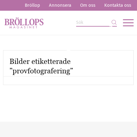
Bröllop
Annonsera
Om oss
Kontakta oss
Bilder etiketterade
”provfotografering”
Mer artiklar