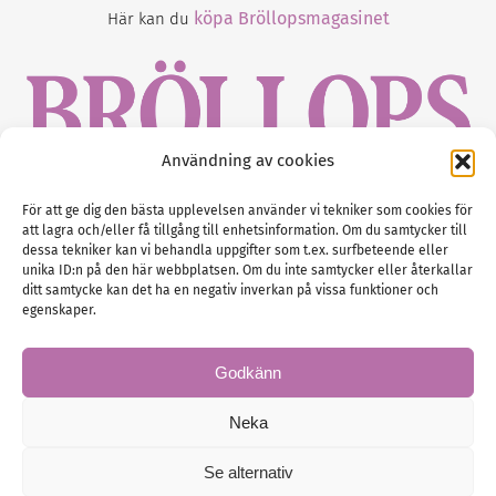
köpa Bröllopsmagasinet
Här kan du
Användning av cookies
Gustaf Mattssons väg 2, 451 50 Uddevalla
För att ge dig den bästa upplevelsen använder vi tekniker som cookies för
att lagra och/eller få tillgång till enhetsinformation. Om du samtycker till
Tel :
0522-68 11 90
dessa tekniker kan vi behandla uppgifter som t.ex. surfbeteende eller
unika ID:n på den här webbplatsen. Om du inte samtycker eller återkallar
E-post:
info@nordicbridalmedia.com
ditt samtycke kan det ha en negativ inverkan på vissa funktioner och
Nordic Bridal Media
egenskaper.
(c) All rights reserved.
Org.nr: SE 5171000119
Godkänn
Neka
Se alternativ