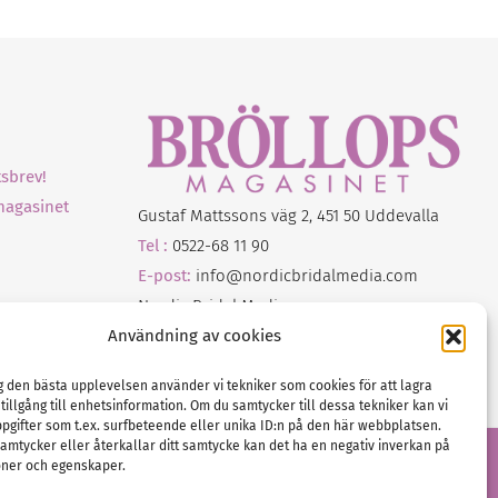
sbrev!
magasinet
Gustaf Mattssons väg 2, 451 50 Uddevalla
Tel :
0522-68 11 90
E-post:
info@nordicbridalmedia.com
Nordic Bridal Media
(c) All rights reserved.
Användning av cookies
Org.nr: SE 5171000119
ig den bästa upplevelsen använder vi tekniker som cookies för att lagra
 tillgång till enhetsinformation. Om du samtycker till dessa tekniker kan vi
pgifter som t.ex. surfbeteende eller unika ID:n på den här webbplatsen.
amtycker eller återkallar ditt samtycke kan det ha en negativ inverkan på
oner och egenskaper.