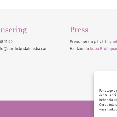
nsering
Press
68 11 90
Prenumerera på vårt
nyhet
nfo@nordicbridalmedia.com
Här kan du
köpa Bröllops
För att ge d
och/eller få
behandla up
Om du inte s
vissa funkti