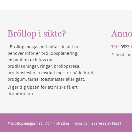
Bröllop i sikte?
Anno
I Bröllopsmagasinet hittar du allt ni
Tel :
0522-
behöver inför er bröllopsplanering:
E-post :
i
inspiration och tips om
brudklänningar, ringar, bröllopsresa,
bröllopsfest och mycket mer för både brud,
brudgum, tärna, toastmaster eller gäst.
Vi ger dig tipsen för att ni ska få ert
drömbröllop.
© Brollopsmagasinet
Administration
Hemsidan levereras av Kust IT