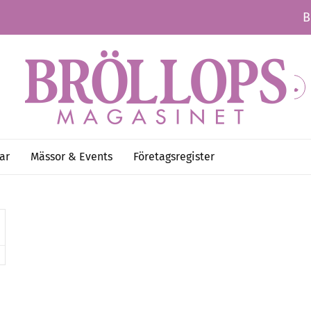
B
ar
Mässor & Events
Företagsregister
Mer artiklar