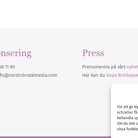
Mer artiklar
nsering
Press
68 11 90
Prenumerera på vårt
nyhet
nfo@nordicbridalmedia.com
Här kan du
köpa Bröllops
För att ge d
och/eller få
behandla up
Om du inte s
vissa funkti