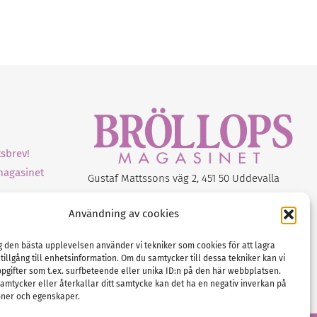
sbrev!
magasinet
Gustaf Mattssons väg 2, 451 50 Uddevalla
Tel :
0522-68 11 90
Användning av cookies
E-post:
info@nordicbridalmedia.com
Nordic Bridal Media
ig den bästa upplevelsen använder vi tekniker som cookies för att lagra
(c) All rights reserved.
 tillgång till enhetsinformation. Om du samtycker till dessa tekniker kan vi
Org.nr: SE 5171000119
pgifter som t.ex. surfbeteende eller unika ID:n på den här webbplatsen.
amtycker eller återkallar ditt samtycke kan det ha en negativ inverkan på
oner och egenskaper.