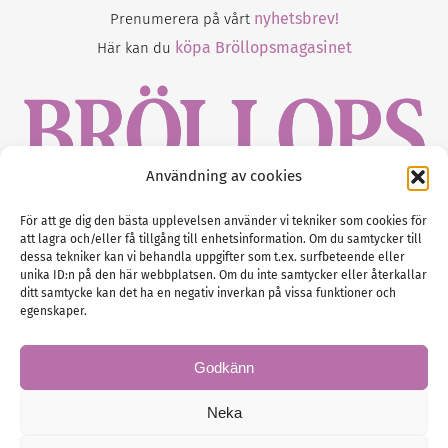
nyhetsbrev!
Prenumerera på vårt
köpa Bröllopsmagasinet
Här kan du
Användning av cookies
Gustaf Mattssons väg 2, 451 50 Uddevalla
För att ge dig den bästa upplevelsen använder vi tekniker som cookies för
att lagra och/eller få tillgång till enhetsinformation. Om du samtycker till
Tel :
0522-68 11 90
dessa tekniker kan vi behandla uppgifter som t.ex. surfbeteende eller
unika ID:n på den här webbplatsen. Om du inte samtycker eller återkallar
E-post:
info@nordicbridalmedia.com
ditt samtycke kan det ha en negativ inverkan på vissa funktioner och
Nordic Bridal Media
egenskaper.
(c) All rights reserved.
Org.nr: SE 5171000119
Godkänn
Neka