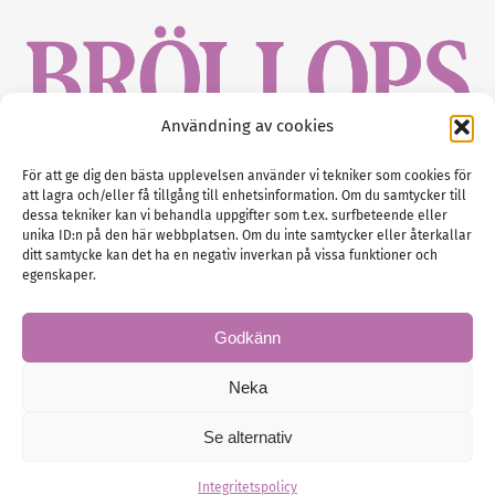
Användning av cookies
Gustaf Mattssons väg 2, 451 50 Uddevalla
För att ge dig den bästa upplevelsen använder vi tekniker som cookies för
att lagra och/eller få tillgång till enhetsinformation. Om du samtycker till
Tel :
0522-68 11 90
dessa tekniker kan vi behandla uppgifter som t.ex. surfbeteende eller
unika ID:n på den här webbplatsen. Om du inte samtycker eller återkallar
E-post:
info@nordicbridalmedia.com
ditt samtycke kan det ha en negativ inverkan på vissa funktioner och
Nordic Bridal Media
egenskaper.
(c) All rights reserved.
Org.nr: SE 5171000119
Godkänn
Neka
Se alternativ
© Brollopsmagasinet
Administration
Integritetspolicy