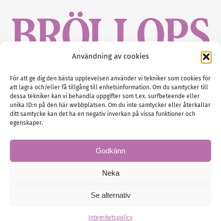
Användning av cookies
Gustaf Mattssons väg 2, 451 50 Uddevalla
För att ge dig den bästa upplevelsen använder vi tekniker som cookies för
att lagra och/eller få tillgång till enhetsinformation. Om du samtycker till
Tel :
0522-68 11 90
dessa tekniker kan vi behandla uppgifter som t.ex. surfbeteende eller
unika ID:n på den här webbplatsen. Om du inte samtycker eller återkallar
E-post:
info@nordicbridalmedia.com
ditt samtycke kan det ha en negativ inverkan på vissa funktioner och
Nordic Bridal Media
egenskaper.
(c) All rights reserved.
Org.nr: SE 5171000119
Godkänn
Neka
Se alternativ
© Brollopsmagasinet
Administration
Integritetspolicy