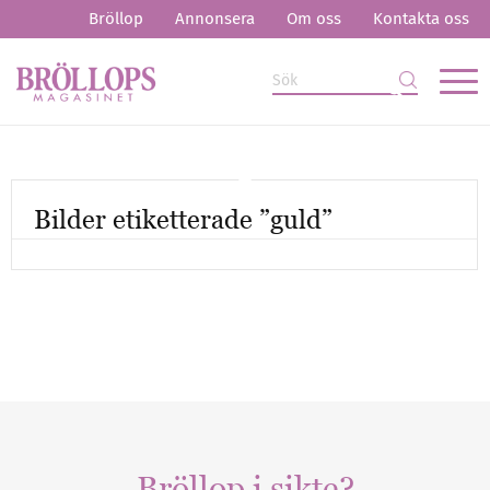
Bröllop
Annonsera
Om oss
Kontakta oss
Bilder etiketterade ”guld”
Mer artiklar
Bröllop i sikte?