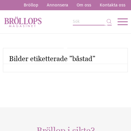
Bröllop
Annonsera
Om oss
Kontakta oss
Bilder etiketterade ”båstad”
Mer artiklar
Bröllop i sikte?