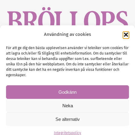
Användning av cookies
Gustaf Mattssons väg 2, 451 50 Uddevalla
För att ge dig den bästa upplevelsen använder vi tekniker som cookies för
att lagra och/eller få tillgång till enhetsinformation. Om du samtycker till
Tel :
0522-68 11 90
dessa tekniker kan vi behandla uppgifter som t.ex. surfbeteende eller
unika ID:n på den här webbplatsen. Om du inte samtycker eller återkallar
E-post:
info@nordicbridalmedia.com
ditt samtycke kan det ha en negativ inverkan på vissa funktioner och
Nordic Bridal Media
egenskaper.
(c) All rights reserved.
Org.nr: SE 5171000119
Godkänn
Neka
Se alternativ
© Brollopsmagasinet
Administration
Integritetspolicy