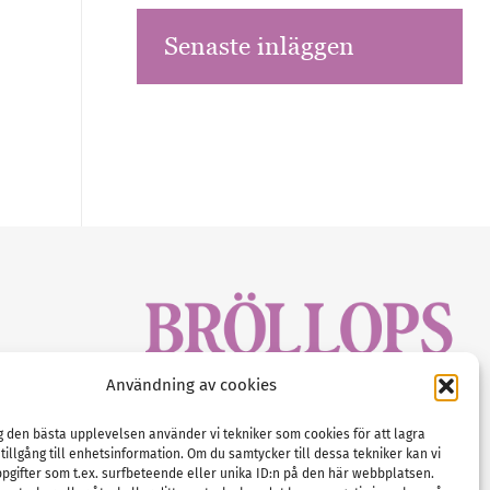
Senaste inläggen
sbrev!
Användning av cookies
magasinet
Gustaf Mattssons väg 2, 451 50 Uddevalla
Tel :
0522-68 11 90
ig den bästa upplevelsen använder vi tekniker som cookies för att lagra
 tillgång till enhetsinformation. Om du samtycker till dessa tekniker kan vi
E-post:
info@nordicbridalmedia.com
pgifter som t.ex. surfbeteende eller unika ID:n på den här webbplatsen.