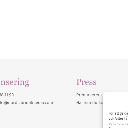
nsering
Press
68 11 90
Prenumerera på vårt
nyhet
nfo@nordicbridalmedia.com
Här kan du
köpa Bröllops
För att ge d
och/eller få
behandla up