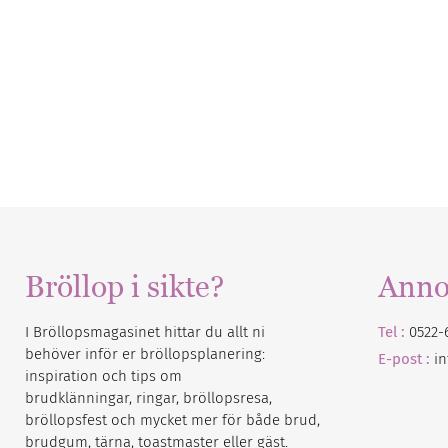
Bröllop i sikte?
Anno
I Bröllopsmagasinet hittar du allt ni
Tel :
0522-
behöver inför er bröllopsplanering:
E-post :
i
inspiration och tips om
brudklänningar, ringar, bröllopsresa,
bröllopsfest och mycket mer för både brud,
brudgum, tärna, toastmaster eller gäst.