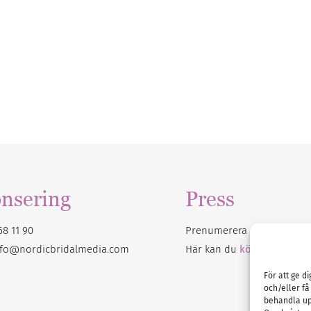
nsering
Press
68 11 90
Prenumerera på vårt
nyhet
nfo@nordicbridalmedia.com
Här kan du
köpa Bröllops
För att ge d
och/eller få
behandla up