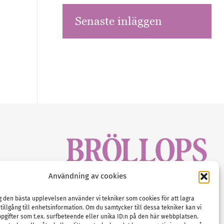
Senaste inläggen
sbrev!
Användning av cookies
magasinet
Gustaf Mattssons väg 2, 451 50 Uddevalla
Tel :
0522-68 11 90
ig den bästa upplevelsen använder vi tekniker som cookies för att lagra
 tillgång till enhetsinformation. Om du samtycker till dessa tekniker kan vi
E-post:
info@nordicbridalmedia.com
pgifter som t.ex. surfbeteende eller unika ID:n på den här webbplatsen.